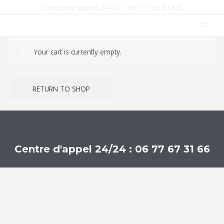
Aller
Centre d'appel 24/24 : 06 77 67 31 66
au
MAI
contenu
MEN
Your cart is currently empty.
RETURN TO SHOP
Centre d'appel 24/24 : 06 77 67 31 66