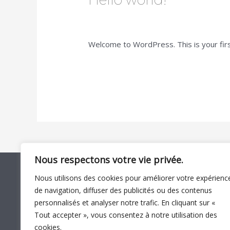
Hello world!
world!
1 commentaire
/
Uncategorized
/
AGP_
Welcome to WordPress. This is your first 
Lire la suite »
Nous respectons votre vie privée.
Nous utilisons des cookies pour améliorer votre expérienc
de navigation, diffuser des publicités ou des contenus
personnalisés et analyser notre trafic. En cliquant sur «
Tout accepter », vous consentez à notre utilisation des
cookies.