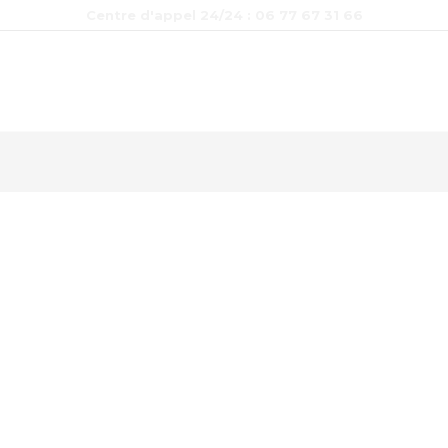
Centre d'appel 24/24 : 06 77 67 31 66
Nos services
Secteur d’activité
Album photos
Contac